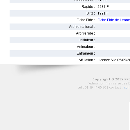
Classement :
2136 F
Rapide :
2237 F
Blitz :
1991 F
Fiche Fide :
Fiche Fide de Leon
Arbitre national :
Arbitre fide :
Initiateur :
Animateur :
Entraîneur :
Affiliation :
Licence A le 05/09/
Copyright © 2015 FFE
Fédération Française des 
tél :
01 39 44 65 80
| contact :
con