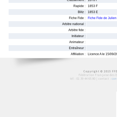
Classement :
1878 F
Rapide :
1853 F
Blitz :
1853 E
Fiche Fide :
Fiche Fide de Julie
Arbitre national :
Arbitre fide :
Initiateur :
Animateur :
Entraîneur :
Affiliation :
Licence A le 15/09/
Copyright © 2015 FFE
Fédération Française des 
tél :
01 39 44 65 80
| contact :
con