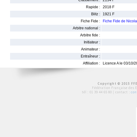
Classement :
2134 F
Rapide :
2018 F
Blitz :
1921 F
Fiche Fide :
Fiche Fide de Nico
Arbitre national :
Arbitre fide :
Initiateur :
Animateur :
Entraîneur :
Affiliation :
Licence A le 03/10/
Copyright © 2015 FFE
Fédération Française des 
tél :
01 39 44 65 80
| contact :
con