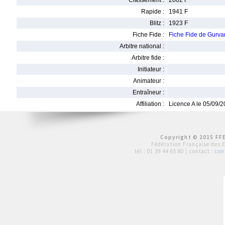
Classement :
2002 F
Rapide :
1941 F
Blitz :
1923 F
Fiche Fide :
Fiche Fide de Gur
Arbitre national :
Arbitre fide :
Initiateur :
Animateur :
Entraîneur :
Affiliation :
Licence A le 05/09/
Copyright © 2015 FFE
Fédération Française des 
tél :
01 39 44 65 80
| contact :
con