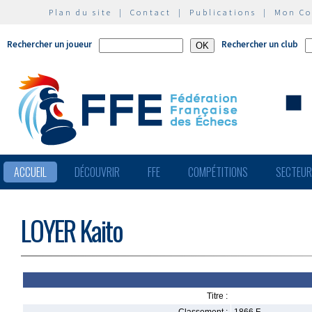
Plan du site
|
Contact
|
Publications
|
Mon C
Rechercher un joueur
Rechercher un club
ACCUEIL
DÉCOUVRIR
FFE
COMPÉTITIONS
SECTEU
LOYER Kaito
Titre :