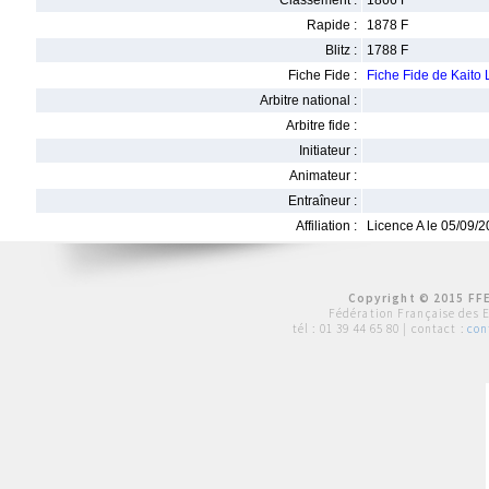
Classement :
1866 F
Rapide :
1878 F
Blitz :
1788 F
Fiche Fide :
Fiche Fide de Kait
Arbitre national :
Arbitre fide :
Initiateur :
Animateur :
Entraîneur :
Affiliation :
Licence A le 05/09/
Copyright © 2015 FFE
Fédération Française des 
tél :
01 39 44 65 80
| contact :
con