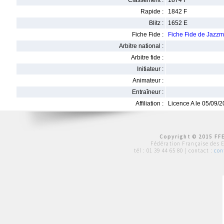
Classement :
1874 F
Rapide :
1842 F
Blitz :
1652 E
Fiche Fide :
Fiche Fide de Jaz
Arbitre national :
Arbitre fide :
Initiateur :
Animateur :
Entraîneur :
Affiliation :
Licence A le 05/09/
Copyright © 2015 FFE
Fédération Française des 
tél :
01 39 44 65 80
| contact :
con