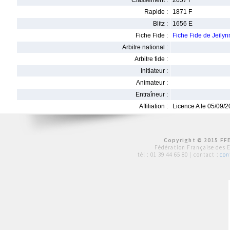
Classement :
2057 F
Rapide :
1871 F
Blitz :
1656 E
Fiche Fide :
Fiche Fide de Jeil
Arbitre national :
Arbitre fide :
Initiateur :
Animateur :
Entraîneur :
Affiliation :
Licence A le 05/09/
Copyright © 2015 FFE
Fédération Française des 
tél :
01 39 44 65 80
| contact :
con