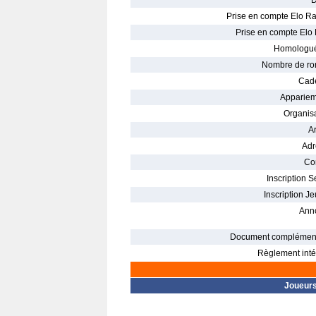
D
Prise en compte Elo Ra
Prise en compte Elo 
Homologué
Nombre de ro
Cade
Appariem
Organisa
Ar
Adr
Con
Inscription S
Inscription Je
Ann
Document complément
Règlement intér
Joueur