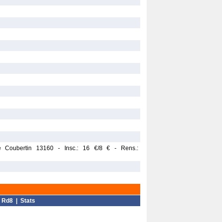
 Coubertin 13160 - Insc.: 16 €/8 € - Rens.:
|
Rd8
|
Stats