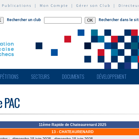
|
Publications
|
Mon Compte
|
Gérer son Club
|
Directeu
Rechercher un club
Rechercher dans le si
PÉTITIONS
SECTEURS
DOCUMENTS
DÉVELOPPEMENT
de PAC
11ème Rapide de Chateaurenard 2025
13 - CHATEAURENARD