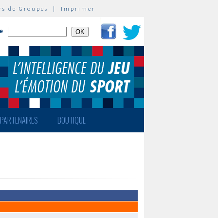
rs de Groupes
|
Imprimer
te
PARTENAIRES
BOUTIQUE