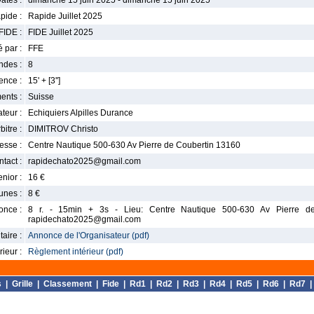
ates :
dimanche 15 juin 2025 - dimanche 15 juin 2025
pide :
Rapide Juillet 2025
FIDE :
FIDE Juillet 2025
 par :
FFE
ndes :
8
nce :
15' + [3'']
ents :
Suisse
teur :
Echiquiers Alpilles Durance
bitre :
DIMITROV Christo
esse :
Centre Nautique 500-630 Av Pierre de Coubertin 13160
tact :
rapidechato2025@gmail.com
enior :
16 €
unes :
8 €
once :
8 r. - 15min + 3s - Lieu: Centre Nautique 500-630 Av Pierre de
rapidechato2025@gmail.com
aire :
Annonce de l'Organisateur (pdf)
ieur :
Règlement intérieur (pdf)
s
|
Grille
|
Classement
|
Fide
|
Rd1
|
Rd2
|
Rd3
|
Rd4
|
Rd5
|
Rd6
|
Rd7