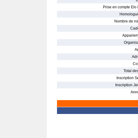
D
Prise en compte Elo 
Homologué
Nombre de ro
Cade
Appariem
Organisa
Ar
Adr
Con
Total des
Inscription S
Inscription Je
Ann