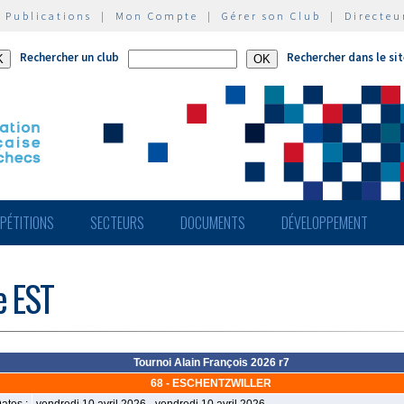
|
Publications
|
Mon Compte
|
Gérer son Club
|
Directeu
Rechercher un club
Rechercher dans le si
PÉTITIONS
SECTEURS
DOCUMENTS
DÉVELOPPEMENT
e EST
Tournoi Alain François 2026 r7
68 - ESCHENTZWILLER