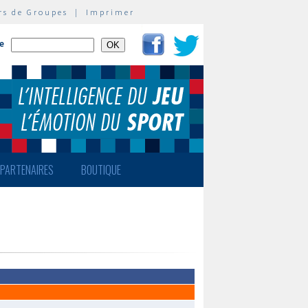
rs de Groupes
|
Imprimer
te
PARTENAIRES
BOUTIQUE