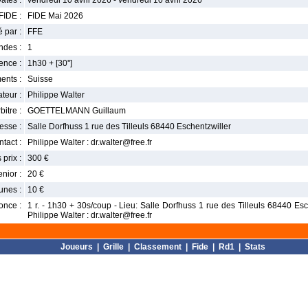
ates :
vendredi 10 avril 2026 - vendredi 10 avril 2026
FIDE :
FIDE Mai 2026
 par :
FFE
ndes :
1
nce :
1h30 + [30'']
ents :
Suisse
teur :
Philippe Walter
bitre :
GOETTELMANN Guillaum
esse :
Salle Dorfhuss 1 rue des Tilleuls 68440 Eschentzwiller
tact :
Philippe Walter : dr.walter@free.fr
 prix :
300 €
enior :
20 €
unes :
10 €
once :
1 r. - 1h30 + 30s/coup - Lieu: Salle Dorfhuss 1 rue des Tilleuls 68440 Esche
Philippe Walter : dr.walter@free.fr
Joueurs
|
Grille
|
Classement
|
Fide
|
Rd1
|
Stats