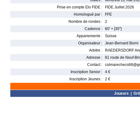
Dates :
vendredi 22 mai 202
Prise en compte Elo FIDE :
FIDE Juillet 2026
Homologué par :
FFE
Nombre de rondes :
2
Cadence :
60' + [30'']
Appariements :
Suisse
Organisateur :
Jean-Bernard Borni
Arbitre :
RAEDERSDORF Ann
Adresse :
81 route de Neuf-Br
Contact :
colmarechecs68@gm
Inscription Senior :
4 €
Inscription Jeunes :
2 €
Joueurs
|
Gril