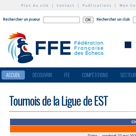
Plan du site
|
Contact
|
Publications
|
Mon C
Rechercher un joueur
Rechercher un club
ACCUEIL
DÉCOUVRIR
FFE
COMPÉTITIONS
SECTEU
Tournois de la Ligue de EST
Ch