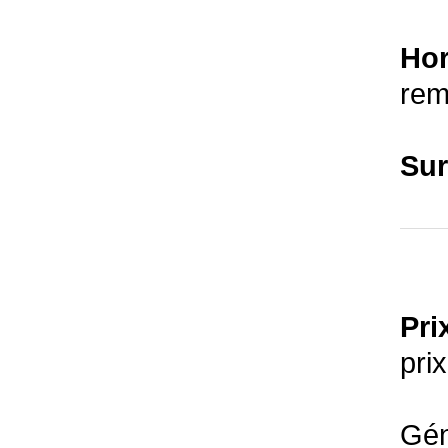
Hor
rem
Sur
Prix
prix
Gén