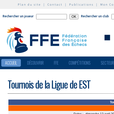
Plan du site
|
Contact
|
Publications
|
Mon C
Rechercher un joueur
Rechercher un club
ACCUEIL
DÉCOUVRIR
FFE
COMPÉTITIONS
SECTEU
Tournois de la Ligue de EST
To