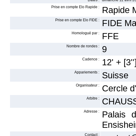
Dates :
dimanche 12 avril 2
Prise en compte Elo Rapide :
Rapide 
Prise en compte Elo FIDE :
FIDE Ma
Homologué par :
FFE
Nombre de rondes :
9
Cadence :
12' + [3''
Appariements :
Suisse
Organisateur :
Cercle d
Arbitre :
CHAUS
Adresse :
Palais 
Ensishe
Contact :