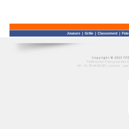
Joueurs
|
Grille
|
Classement
|
Fide
Copyright © 2015 FFE
Fédération Française des 
tél :
01 39 44 65 80
| contact :
con