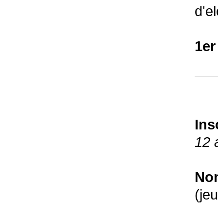
d'el
1er
Ins
12 a
Non
(je