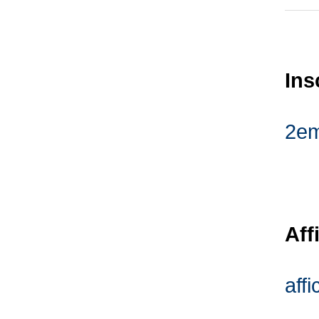
Ins
2em
Aff
aff