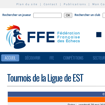
Plan du site
|
Contact
|
Publications
|
Mon C
Rechercher un joueur
Rechercher un club
ACCUEIL
DÉCOUVRIR
FFE
COMPÉTITIONS
SECTEU
Tournois de la Ligue de EST
C