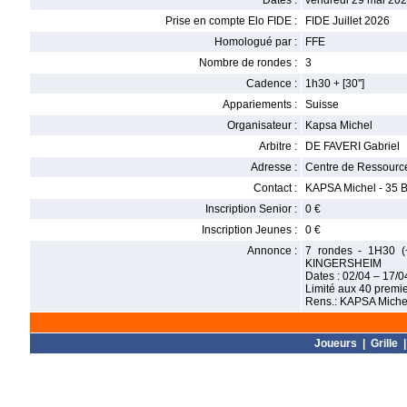
Dates :
vendredi 29 mai 202
Prise en compte Elo FIDE :
FIDE Juillet 2026
Homologué par :
FFE
Nombre de rondes :
3
Cadence :
1h30 + [30'']
Appariements :
Suisse
Organisateur :
Kapsa Michel
Arbitre :
DE FAVERI Gabriel
Adresse :
Centre de Ressource
Contact :
KAPSA Michel - 35 B
Inscription Senior :
0 €
Inscription Jeunes :
0 €
Annonce :
7 rondes - 1H30 (+
KINGERSHEIM
Dates : 02/04 – 17/0
Limité aux 40 premier
Rens.: KAPSA Michel
Joueurs
|
Grille