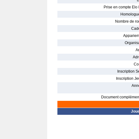
D
Prise en compte Elo 
Homologué
Nombre de ro
Cade
Appariem
Organisa
Ar
Adr
Con
Inscription S
Inscription Je
Ann
Document complément
Jou