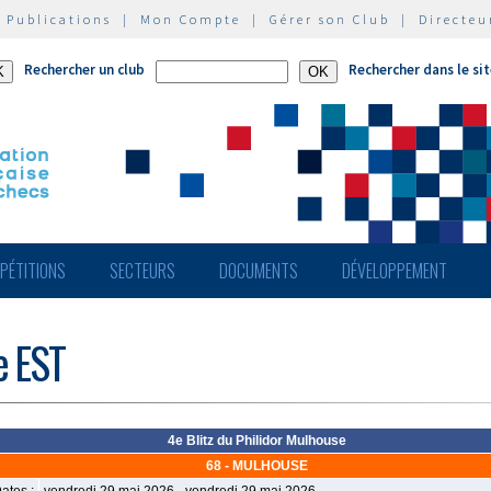
|
Publications
|
Mon Compte
|
Gérer son Club
|
Directeu
Rechercher un club
Rechercher dans le si
PÉTITIONS
SECTEURS
DOCUMENTS
DÉVELOPPEMENT
e EST
4e Blitz du Philidor Mulhouse
68 - MULHOUSE