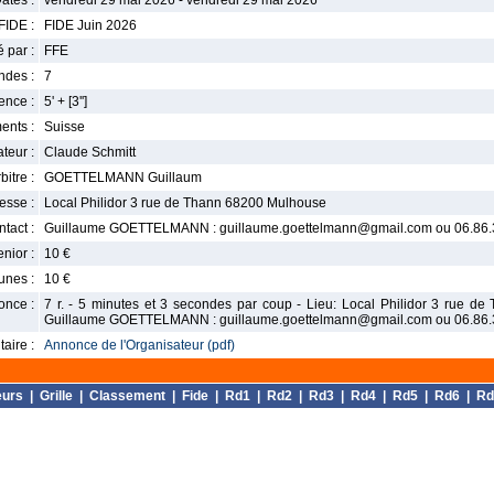
ates :
vendredi 29 mai 2026 - vendredi 29 mai 2026
FIDE :
FIDE Juin 2026
 par :
FFE
ndes :
7
nce :
5' + [3'']
ents :
Suisse
teur :
Claude Schmitt
bitre :
GOETTELMANN Guillaum
esse :
Local Philidor 3 rue de Thann 68200 Mulhouse
tact :
Guillaume GOETTELMANN : guillaume.goettelmann@gmail.com ou 06.86.3
enior :
10 €
unes :
10 €
once :
7 r. - 5 minutes et 3 secondes par coup - Lieu: Local Philidor 3 rue de
Guillaume GOETTELMANN : guillaume.goettelmann@gmail.com ou 06.86.3
aire :
Annonce de l'Organisateur (pdf)
eurs
|
Grille
|
Classement
|
Fide
|
Rd1
|
Rd2
|
Rd3
|
Rd4
|
Rd5
|
Rd6
|
Rd