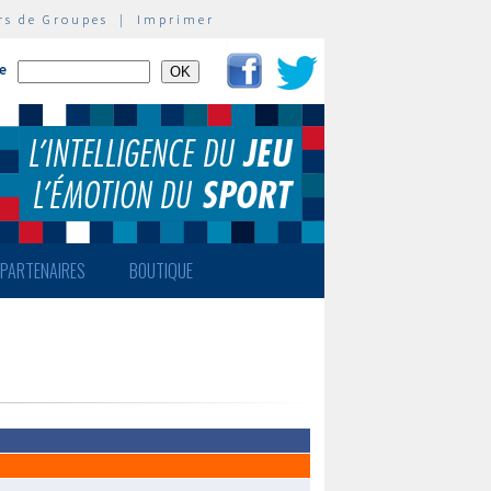
rs de Groupes
|
Imprimer
te
PARTENAIRES
BOUTIQUE