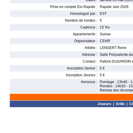
Dates :
samedi 09 mai 2026
Prise en compte Elo Rapide :
Rapide Juin 2026
Homologué par :
EST
Nombre de rondes :
5
Cadence :
15' Ko
Appariements :
Suisse
Organisateur :
CEHR
Arbitre :
LENGERT Rene
Adresse :
Salle Polyvalente d
Contact :
Patrick DUGARDIN em
Inscription Senior :
5 €
Inscription Jeunes :
5 €
Annonce :
Pointage : 13h40 - 
Rondes : 14h20 - 15
Remise des récomp
Joueurs
|
Grille
|
C