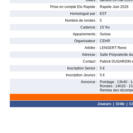
Dates :
samedi 09 mai 2026
Prise en compte Elo Rapide :
Rapide Juin 2026
Homologué par :
EST
Nombre de rondes :
5
Cadence :
15' Ko
Appariements :
Suisse
Organisateur :
CEHR
Arbitre :
LENGERT Rene
Adresse :
Salle Polyvalente d
Contact :
Patrick DUGARDIN em
Inscription Senior :
5 €
Inscription Jeunes :
5 €
Annonce :
Pointage : 13h40 - 
Rondes : 14h20 - 15
Remise des récomp
Joueurs
|
Grille
|
C