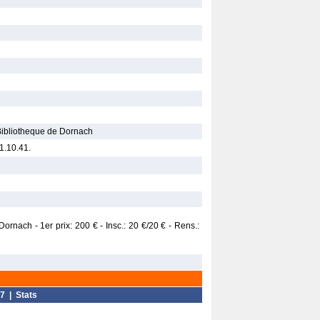
Bibliotheque de Dornach
.10.41.
nach - 1er prix: 200 € - Insc.: 20 €/20 € - Rens.:
7
|
Stats