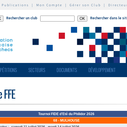
|
Publications
|
Mon Compte
|
Gérer son Club
|
Directeu
Rechercher un club
Rechercher dans le si
PÉTITIONS
SECTEURS
DOCUMENTS
DÉVELOPPEMENT
e FFE
Tournoi FIDE d'Eté du Philidor 2026
68 - MULHOUSE