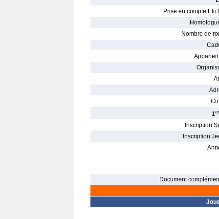
D
Prise en compte Elo 
Homologué
Nombre de ro
Cade
Appariem
Organisa
Ar
Adr
Con
e
1
Inscription S
Inscription Je
Ann
Document complément
Jou