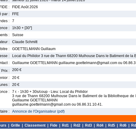
ates :
samedi 11 juillet 2026 - mardi 14 juillet 2026
FIDE :
FIDE Août 2026
 par :
FFE
ndes :
7
nce :
1h30 + [30'']
ents :
Suisse
teur :
Claude Schmitt
bitre :
GOETTELMANN Guillaum
esse :
Local du Philidor 3 rue de Thann 68200 Mulhouse Dans le Batiment de la 
tact :
Guillaume GOETTELMANN guillaume.goettelmann@gmail.com ou 06.86.31
r
200 €
Prix :
enior :
20 €
unes :
20 €
once :
7 r. - 1h30 + 30s/coup - Lieu: Local du Philidor
3 rue de Thann 68200 Mulhouse Dans le Batiment de la Bibliotheque de Dor
Guillaume GOETTELMANN
guillaume.goettelmann@gmail.com ou 06.86.31.10.41.
aire :
Annonce de l'Organisateur (pdf)
eurs
|
Grille
|
Classement
|
Fide
|
Rd1
|
Rd2
|
Rd3
|
Rd4
|
Rd5
|
Rd6
|
Rd