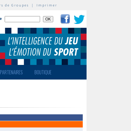
rs de Groupes
|
Imprimer
te
PARTENAIRES
BOUTIQUE