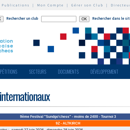
|
Publications
|
Mon Compte
|
Gérer son Club
|
Directeu
Rechercher un club
Rechercher dans le si
PÉTITIONS
SECTEURS
DOCUMENTS
DÉVELOPPEMENT
 internationaux
9ème Festival "Sundgo'chess" - moins de 2400 - Tournoi 3
9Z - ALTKIRCH