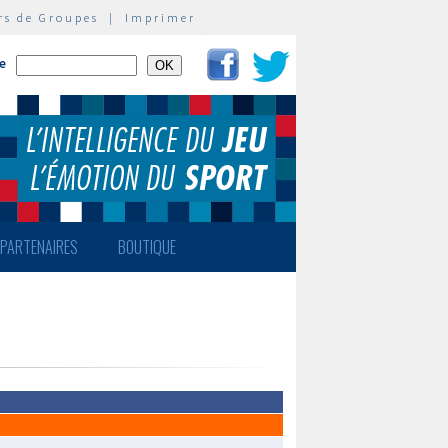
rs de Groupes
|
Imprimer
te
PARTENAIRES
BOUTIQUE