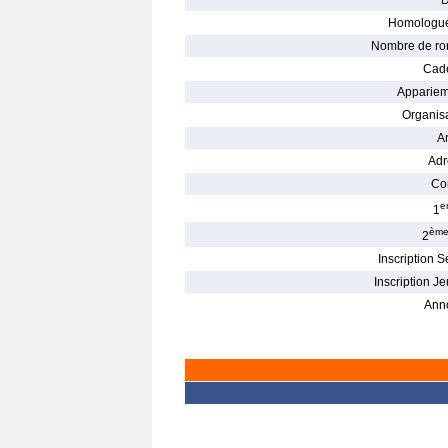
D
Homologué
Nombre de ro
Cade
Appariem
Organisa
Ar
Adr
Con
e
1
èm
2
Inscription S
Inscription Je
Ann