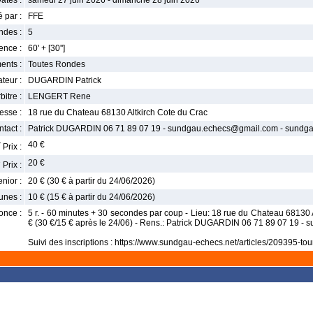
ates :
samedi 27 juin 2026 - dimanche 28 juin 2026
 par :
FFE
ndes :
5
nce :
60' + [30'']
ents :
Toutes Rondes
teur :
DUGARDIN Patrick
bitre :
LENGERT Rene
esse :
18 rue du Chateau 68130 Altkirch Cote du Crac
tact :
Patrick DUGARDIN 06 71 89 07 19 - sundgau.echecs@gmail.com - sundga
r
40 €
Prix :
e
20 €
Prix :
enior :
20 € (30 € à partir du 24/06/2026)
unes :
10 € (15 € à partir du 24/06/2026)
once :
5 r. - 60 minutes + 30 secondes par coup - Lieu: 18 rue du Chateau 68130 Alt
€ (30 €/15 € après le 24/06) - Rens.: Patrick DUGARDIN 06 71 89 07 19 
Suivi des inscriptions : https://www.sundgau-echecs.net/articles/209395-tourn