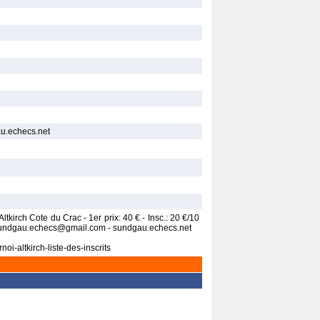
u.echecs.net
kirch Cote du Crac - 1er prix: 40 € - Insc.: 20 €/10
- sundgau.echecs@gmail.com - sundgau.echecs.net
oi-altkirch-liste-des-inscrits