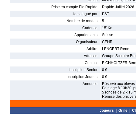
Dates :
mercredi 03 juin 202
Prise en compte Elo Rapide :
Rapide Juillet 2026
Homologué par :
EST
Nombre de rondes :
5
Cadence :
15' Ko
Appariements :
Suisse
Organisateur :
CEHR
Arbitre :
LENGERT Rene
Adresse :
Groupe Scolaire Bro
Contact :
EICHHOLTZER Bernar
Inscription Senior :
0 €
Inscription Jeunes :
0 €
Annonce :
Réservé aux élèves d
Pointage à 13h30, p
5 rondes de 2 x 15 
Remise des prix ver
Joueurs
|
Grille
|
C