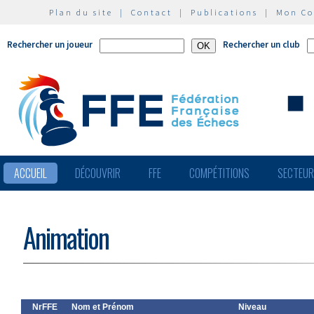
Plan du site
|
Contact
|
Publications
|
Mon C
Rechercher un joueur
Rechercher un club
ACCUEIL
DÉCOUVRIR
FFE
COMPÉTITIONS
SECTEU
Animation
NrFFE
Nom et Prénom
Niveau