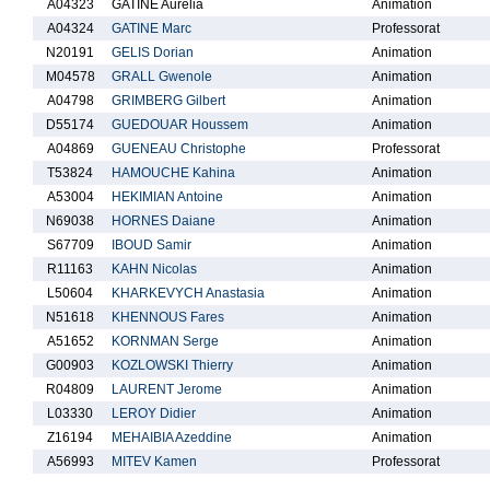
A04323
GATINE Aurelia
Animation
A04324
GATINE Marc
Professorat
N20191
GELIS Dorian
Animation
M04578
GRALL Gwenole
Animation
A04798
GRIMBERG Gilbert
Animation
D55174
GUEDOUAR Houssem
Animation
A04869
GUENEAU Christophe
Professorat
T53824
HAMOUCHE Kahina
Animation
A53004
HEKIMIAN Antoine
Animation
N69038
HORNES Daiane
Animation
S67709
IBOUD Samir
Animation
R11163
KAHN Nicolas
Animation
L50604
KHARKEVYCH Anastasia
Animation
N51618
KHENNOUS Fares
Animation
A51652
KORNMAN Serge
Animation
G00903
KOZLOWSKI Thierry
Animation
R04809
LAURENT Jerome
Animation
L03330
LEROY Didier
Animation
Z16194
MEHAIBIA Azeddine
Animation
A56993
MITEV Kamen
Professorat