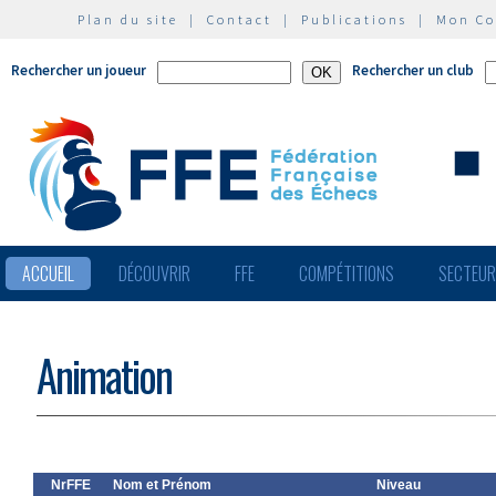
Plan du site
|
Contact
|
Publications
|
Mon C
Rechercher un joueur
Rechercher un club
ACCUEIL
DÉCOUVRIR
FFE
COMPÉTITIONS
SECTEU
Animation
NrFFE
Nom et Prénom
Niveau