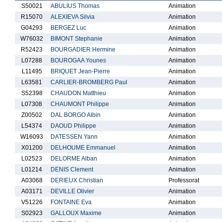
S50021
ABULIUS Thomas
Animation
R15070
ALEXIEVA Silvia
Animation
G04293
BERGEZ Luc
Animation
W76032
BIMONT Stephanie
Animation
R52423
BOURGADIER Hermine
Animation
L07288
BOUROGAA Younes
Animation
L11495
BRIQUET Jean-Pierre
Animation
L63581
CARLIER-BROMBERG Paul
Animation
S52398
CHAUDON Matthieu
Animation
L07308
CHAUMONT Philippe
Animation
Z00502
DAL BORGO Albin
Animation
L54374
DAOUD Philippe
Animation
W16093
DATESSEN Yann
Animation
X01200
DELHOUME Emmanuel
Animation
L02523
DELORME Alban
Animation
L01214
DENIS Clement
Animation
A03068
DERIEUX Christian
Professorat
A03171
DEVILLE Olivier
Animation
V51226
FONTAINE Eva
Animation
S02923
GALLOUX Maxime
Animation