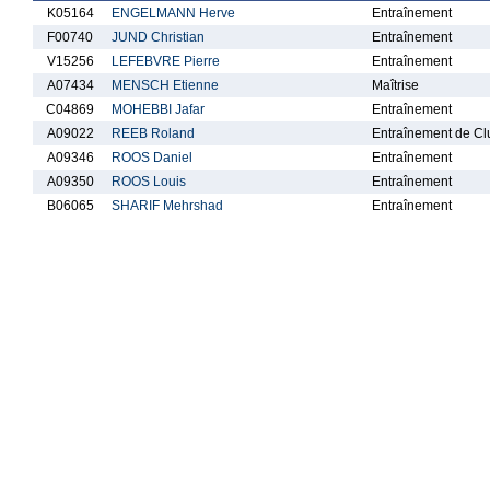
K05164
ENGELMANN Herve
Entraînement
F00740
JUND Christian
Entraînement
V15256
LEFEBVRE Pierre
Entraînement
A07434
MENSCH Etienne
Maîtrise
C04869
MOHEBBI Jafar
Entraînement
A09022
REEB Roland
Entraînement de Cl
A09346
ROOS Daniel
Entraînement
A09350
ROOS Louis
Entraînement
B06065
SHARIF Mehrshad
Entraînement