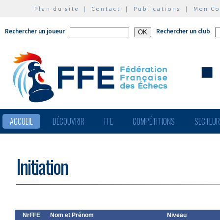
Plan du site
|
Contact
|
Publications
|
Mon C
Rechercher un joueur
Rechercher un club
ACCUEIL
DÉCOUVRIR
FFE
COMPÉTITIONS
SECTEU
Initiation
NrFFE
Nom et Prénom
Niveau