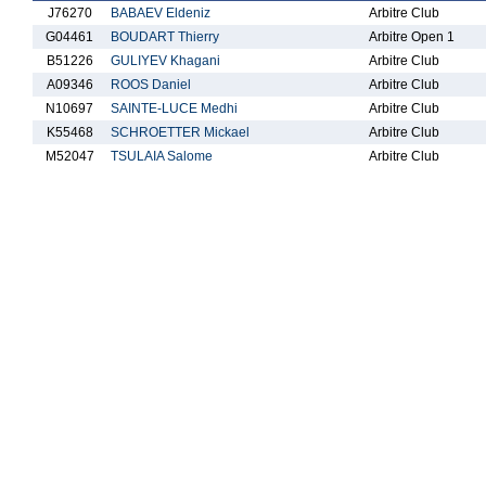
J76270
BABAEV Eldeniz
Arbitre Club
G04461
BOUDART Thierry
Arbitre Open 1
B51226
GULIYEV Khagani
Arbitre Club
A09346
ROOS Daniel
Arbitre Club
N10697
SAINTE-LUCE Medhi
Arbitre Club
K55468
SCHROETTER Mickael
Arbitre Club
M52047
TSULAIA Salome
Arbitre Club