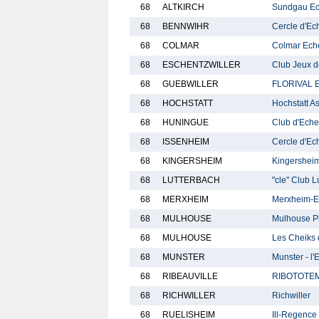
68
ALTKIRCH
Sundgau E
68
BENNWIHR
Cercle d'Ec
68
COLMAR
Colmar Ech
68
ESCHENTZWILLER
Club Jeux d
68
GUEBWILLER
FLORIVAL
68
HOCHSTATT
Hochstatt A
68
HUNINGUE
Club d'Eche
68
ISSENHEIM
Cercle d'Ec
68
KINGERSHEIM
Kingershei
68
LUTTERBACH
"cle" Club 
68
MERXHEIM
Merxheim-E
68
MULHOUSE
Mulhouse Ph
68
MULHOUSE
Les Cheiks 
68
MUNSTER
Munster - l'
68
RIBEAUVILLE
RIBOTOTE
68
RICHWILLER
Richwiller
68
RUELISHEIM
Ill-Regence