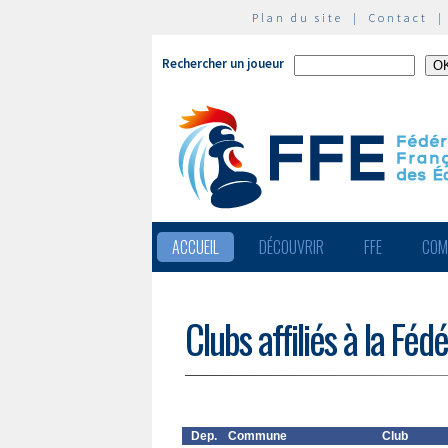
Plan du site
|
Contact
Rechercher un joueur
ACCUEIL
DÉCOUVRIR
FFE
COM
Clubs affiliés à la Féd
Dep.
Commune
Club