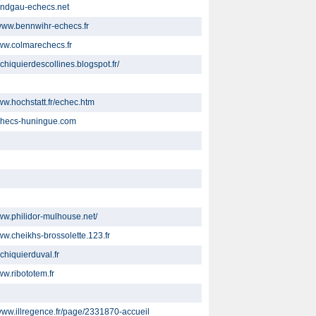
sundgau-echecs.net
/www.bennwihr-echecs.fr
www.colmarechecs.fr
echiquierdescollines.blogspot.fr/
www.hochstatt.fr/echec.htm
echecs-huningue.com
www.philidor-mulhouse.net/
www.cheikhs-brossolette.123.fr
echiquierduval.fr
ww.ribototem.fr
/www.illregence.fr/page/2331870-accueil