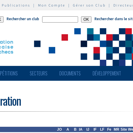
|
Publications
|
Mon Compte
|
Gérer son Club
|
Directeu
Rechercher un club
Rechercher dans le si
PÉTITIONS
SECTEURS
DOCUMENTS
DÉVELOPPEMENT
ération
JO
A
B
IA
IJ
IF
LF
Fe
MR
Site W