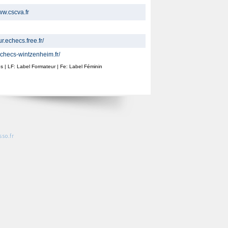
ww.cscva.fr
hur.echecs.free.fr/
/echecs-wintzenheim.fr/
ines | LF: Label Formateur | Fe: Label Féminin
so.fr