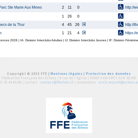
Parc Ste Marie Aux Mines
2
11
0
http://w
1
26
0
hecs de la Thur
4
45
26
http://t
m
1
21
4
https:/
icences
2026
| IA: Division Interclubs Adultes | IJ: Division Interclubs Jeunes | IF: Division Fémin
Copyright © 2015 FFE |
Mentions légales
|
Protection des données
Fédération Française des Echecs |
6 rue de l'Eglise | 92600 ASNIERES SUR SEINE
01 39 44 65 80
| contact :
contact@ffechecs.fr
| webmestre :
erick.mouret@echecs.as