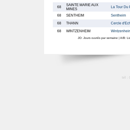
SAINTE MARIE AUX
68
La Tour Du 
MINES
68
SENTHEIM
Sentheim
68
THANN
Cercle d'Ec
68
WINTZENHEIM
Wintzenhei
JO: Jours ouvrés par semaine | A/B: L
tél :