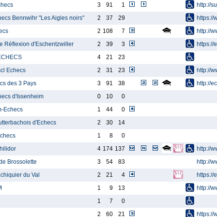
checs
3
91
1
http://
hecs Bennwihr "Les Aigles noirs"
2
37
29
https:/
ecs
2
108
7
http://
e Réflexion d'Eschentzwiller
2
39
3
https://
 ECHECS
4
21
23
scl Echecs
2
31
23
http://
cs des 3 Pays
3
91
38
http://
hecs d'Issenheim
0
10
0
m-Echecs
1
44
0
Lutterbachois d'Echecs
2
30
14
checs
1
8
0
ilidor
4
174
137
http://
de Brossolette
3
54
83
http://
Echiquier du Val
2
21
4
https://
M
1
9
13
http://w
1
7
0
2
60
21
https:/