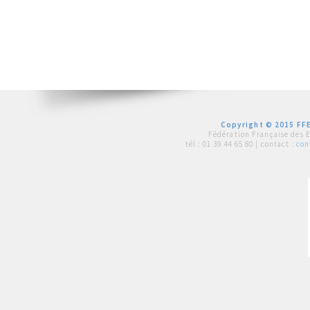
Copyright © 2015 FFE
Fédération Française des 
tél :
01 39 44 65 80
| contact :
con