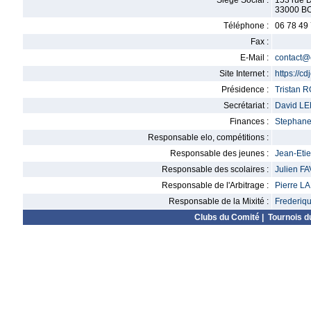
Siège Social :
153 rue 
33000 
Téléphone :
06 78 49
Fax :
E-Mail :
contact@c
Site Internet :
https://cdj
Présidence :
Tristan 
Secrétariat :
David L
Finances :
Stephan
Responsable elo, compétitions :
Responsable des jeunes :
Jean-Et
Responsable des scolaires :
Julien F
Responsable de l'Arbitrage :
Pierre 
Responsable de la Mixité :
Frederi
Clubs du Comité
|
Tournois d