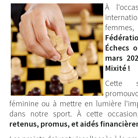
À l'occa
internati
femmes,
Fédérat
Échecs o
mars 202
Mixité !
Cette 
promou
féminine ou à mettre en lumière l'im
dans notre sport. À cette occasio
retenus, promus, et aidés financièr