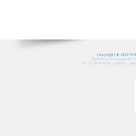
Copyright © 2015 FFE
Fédération Française des 
tél :
01 39 44 65 80
| contact :
con