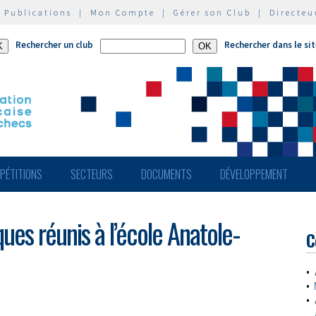
|
Publications
|
Mon Compte
|
Gérer son Club
|
Directeu
Rechercher un club
Rechercher dans le si
PÉTITIONS
SECTEURS
DOCUMENTS
DÉVELOPPEMENT
es réunis à l’école Anatole-
C
•
•
•