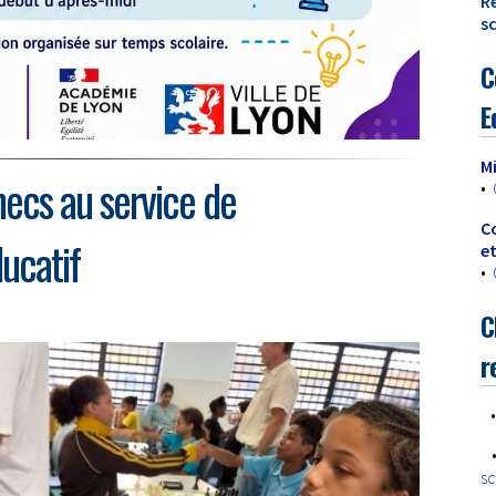
R
sc
C
E
M
hecs au service de
•
C
ucatif
e
•
C
r
sc