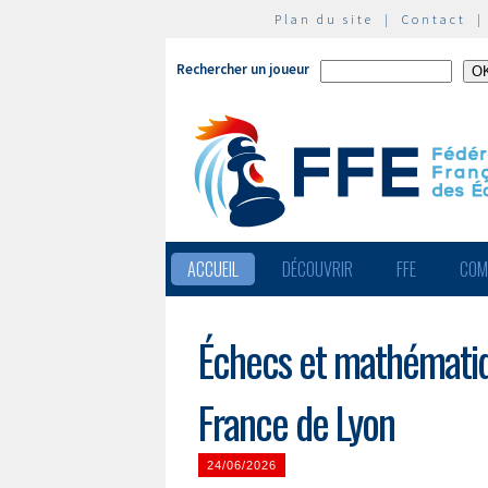
Plan du site
|
Contact
Rechercher un joueur
ACCUEIL
DÉCOUVRIR
FFE
COM
Échecs et mathématiqu
France de Lyon
24/06/2026