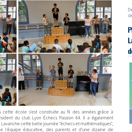
D
de
P
L
d
cette école s'est construite au fil des années grâce à
ésident du club Lyon Échecs Passion 64. Il a également
e Lavanche cette belle journée "échecs et mathématiques",
de l'équipe éducative, des parents et d'une dizaine de