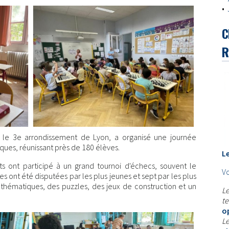
•
C
R
ns le 3e arrondissement de Lyon, a organisé une journée
ues, réunissant près de 180 élèves.
L
ts ont participé à un grand tournoi d'échecs, souvent le
Vo
s ont été disputées par les plus jeunes et sept par les plus
athématiques, des puzzles, des jeux de construction et un
Le
te
o
Le