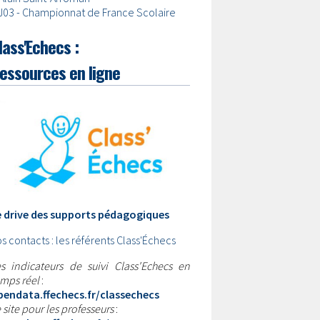
J03 - Championnat de France Scolaire
lass'Echecs :
essources en ligne
e drive des supports pédagogiques
s contacts : les référents Class'Échecs
s indicateurs de suivi Class'Echecs en
mps réel
:
pendata.ffechecs.fr/classechecs
 site pour les professeurs
: