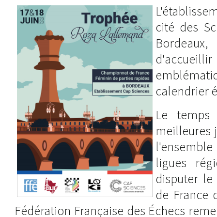
L'établiss
cité des Sc
Bordeaux, 
d'accueil
embléma
calendrier 
Le temps 
meilleures 
l'ensemble 
ligues rég
disputer l
de France d
Fédération Française des Échecs remer