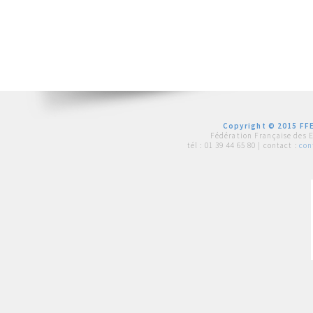
Copyright © 2015 FFE
Fédération Française des 
tél :
01 39 44 65 80
| contact :
con