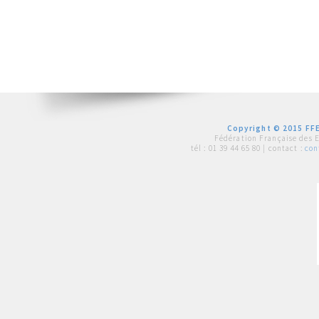
Copyright © 2015 FFE
Fédération Française des 
tél :
01 39 44 65 80
| contact :
con