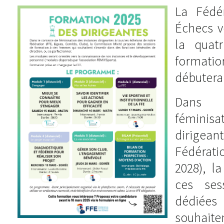
La Fédé
Échecs v
la quat
formatio
débutera
Dans 
féminis
dirigean
Fédératio
2028), l
ces ses
dédiées
souhaite