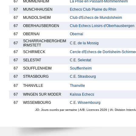
67
MOMMENHEIM
La Prise en Passant-Mommenheim
67
MUNCHHAUSEN
Echecs Club Plaine du Rhin
67
MUNDOLSHEIM
Club d'Echecs de Mundolsheim
67
OBERHAUSBERGEN
Club Echecs Loisirs d'Oberhausbergen
67
OBERNAI
Obernai
SCHARRACHBERGHEIM
67
C.E. de la Mossig
IRMSTETT
67
SCHIRMECK
Cercle d'Echecs de Dorlisheim-Schirme
67
SELESTAT
C.E. Selestat
67
SOUFFLENHEIM
Soufflenheim
67
STRASBOURG
C.E. Strasbourg
67
THANVILLE
Thanville
67
WINGEN SUR MODER
Kaïssa Echecs
67
WISSEMBOURG
C.E. Wissembourg
JO: Jours ouvrés par semaine | A/B: Licences
2026
| IA: Division Interc