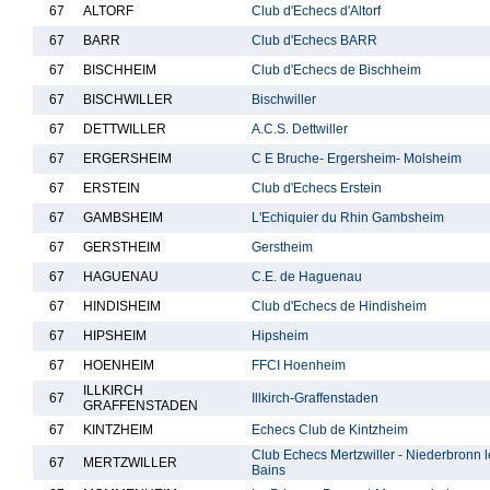
67
ALTORF
Club d'Echecs d'Altorf
67
BARR
Club d'Echecs BARR
67
BISCHHEIM
Club d'Echecs de Bischheim
67
BISCHWILLER
Bischwiller
67
DETTWILLER
A.C.S. Dettwiller
67
ERGERSHEIM
C E Bruche- Ergersheim- Molsheim
67
ERSTEIN
Club d'Echecs Erstein
67
GAMBSHEIM
L'Echiquier du Rhin Gambsheim
67
GERSTHEIM
Gerstheim
67
HAGUENAU
C.E. de Haguenau
67
HINDISHEIM
Club d'Echecs de Hindisheim
67
HIPSHEIM
Hipsheim
67
HOENHEIM
FFCI Hoenheim
ILLKIRCH
67
Illkirch-Graffenstaden
GRAFFENSTADEN
67
KINTZHEIM
Echecs Club de Kintzheim
Club Echecs Mertzwiller - Niederbronn l
67
MERTZWILLER
Bains