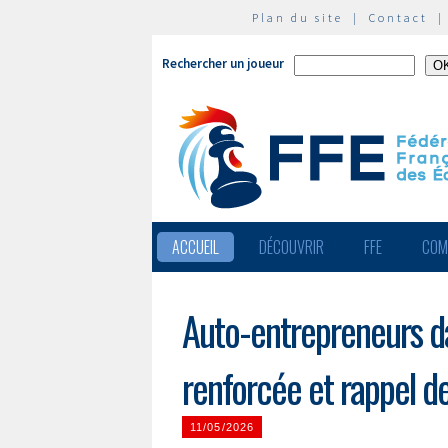
Plan du site
|
Contact
Rechercher un joueur
ACCUEIL
DÉCOUVRIR
FFE
COM
Auto-entrepreneurs dan
renforcée et rappel d
11/05/2026