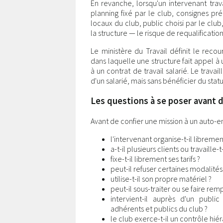
En revanche, lorsqu'un intervenant trav
planning fixé par le club, consignes préc
locaux du club, public choisi par le club,
la structure — le risque de requalification
Le ministère du Travail définit le reco
dans laquelle une structure fait appel à
à un contrat de travail salarié. Le trava
d'un salarié, mais sans bénéficier du statu
Les questions à se poser avant 
Avant de confier une mission à un auto-e
l'intervenant organise-t-il librement
a-t-il plusieurs clients ou travaill
fixe-t-il librement ses tarifs ?
peut-il refuser certaines modalités
utilise-t-il son propre matériel ?
peut-il sous-traiter ou se faire rem
intervient-il auprès d'un publ
adhérents et publics du club ?
le club exerce-t-il un contrôle hié