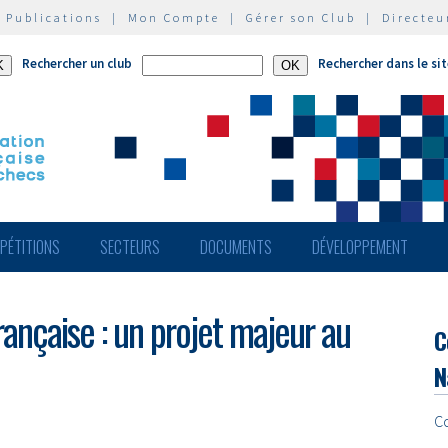
|
Publications
|
Mon Compte
|
Gérer son Club
|
Directeu
Rechercher un club
Rechercher dans le si
PÉTITIONS
SECTEURS
DOCUMENTS
DÉVELOPPEMENT
Française : un projet majeur au
C
N
C