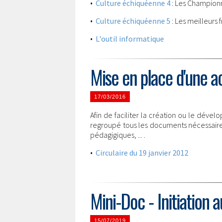
•
Culture échiquéenne 4
: Les Champio
•
Culture échiquéenne 5
: Les meilleurs f
•
L'outil informatique
Mise en place d'une ac
17/03/2016
Afin de faciliter la création ou le déve
regroupé tous les documents nécessaires 
pédagigiques, ... .
•
Circulaire du 19 janvier 2012
Mini-Doc - Initiation 
15/07/2019