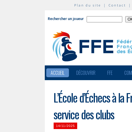
Plan du site
|
Contact
Rechercher un joueur
ACCUEIL
DÉCOUVRIR
FFE
COM
L’École d’Échecs à la 
service des clubs
14/11/2025