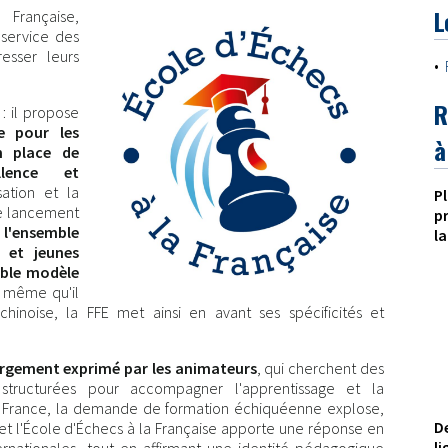
L
 Française,
service des
esser leurs
•
R
: il propose
e pour les
à
en place de
llence et
sation et la
P
e lancement
p
 l'ensemble
la
s et jeunes
able modèle
 même qu'il
hinoise, la FFE met ainsi en avant ses spécificités et
rgement exprimé par les animateurs
, qui cherchent des
t structurées pour accompagner l'apprentissage et la
en France, la demande de formation échiquéenne explose,
D
et l'École d'Échecs à la Française apporte une réponse en
l