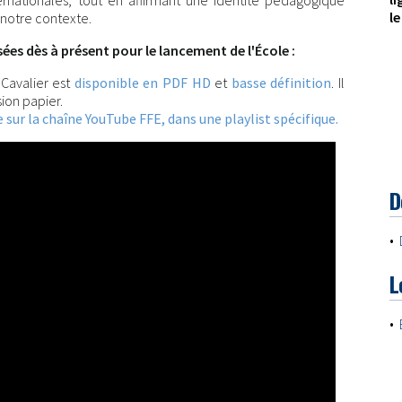
ternationales, tout en affirmant une identité pédagogique
le
 notre contexte.
es dès à présent pour le lancement de l'École :
 Cavalier est
disponible en PDF HD
et
basse définition
. Il
ion papier.
 sur la chaîne YouTube FFE, dans une playlist spécifique.
D
•
L
•