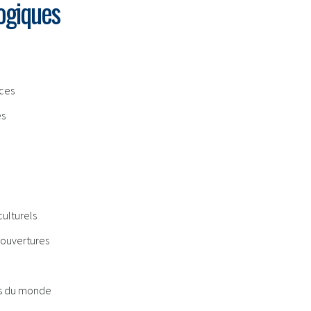
ogiques
èces
es
culturels
 ouvertures
s du monde