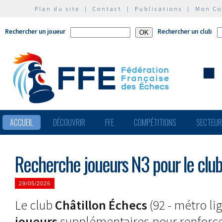
Plan du site
|
Contact
|
Publications
|
Mon C
Rechercher un joueur
Rechercher un club
ACCUEIL
DÉCOUVRIR
FFE
COMPÉTITIONS
SECTEU
Recherche joueurs N3 pour le club
29/05/2026
Le club
Châtillon Échecs
(92 - métro li
joueurs
supplémentaires pour renforce