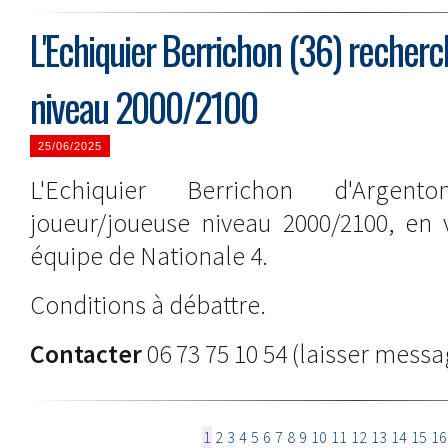
L'Echiquier Berrichon (36) recher
niveau 2000/2100
25/06/2025
L'Echiquier Berrichon d'Argent
joueur/joueuse niveau 2000/2100, en 
équipe de Nationale 4.
Conditions à débattre.
Contacter
06 73 75 10 54 (laisser messa
1
2
3
4
5
6
7
8
9
10
11
12
13
14
15
16