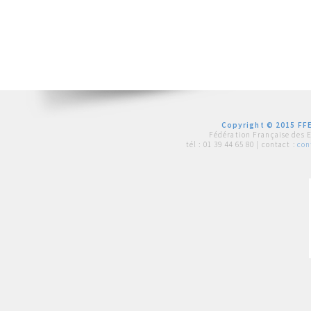
Copyright © 2015 FFE
Fédération Française des 
tél :
01 39 44 65 80
| contact :
con