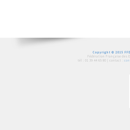
Copyright © 2015 FFE
Fédération Française des 
tél :
01 39 44 65 80
| contact :
con