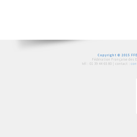
Copyright © 2015 FFE
Fédération Française des 
tél :
01 39 44 65 80
| contact :
con