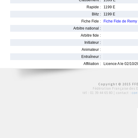
Classement :
1399 E
Rapide :
1199 E
Blitz :
1199 E
Fiche Fide :
Fiche Fide de Rem
Arbitre national :
Arbitre fide :
Initiateur :
Animateur :
Entraîneur :
Affiliation :
Licence A le 02/10/
Copyright © 2015 FFE
Fédération Française des 
tél :
01 39 44 65 80
| contact :
con