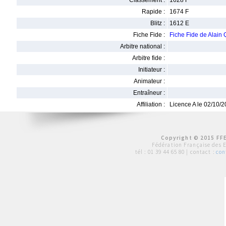
Classement :
1628 F
Rapide :
1674 F
Blitz :
1612 E
Fiche Fide :
Fiche Fide de Alai
Arbitre national :
Arbitre fide :
Initiateur :
Animateur :
Entraîneur :
Affiliation :
Licence A le 02/10/
Copyright © 2015 FFE
Fédération Française des 
tél :
01 39 44 65 80
| contact :
con