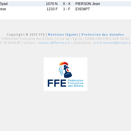
iyad
1070 N
X - X
PIERSON Jean
rese
1233 F
1 - F
EXEMPT
Copyright © 2015 FFE |
Mentions légales
|
Protection des données
Fédération Française des Echecs |
6 rue de l'Eglise | 92600 ASNIERES SUR SEINE
01 39 44 65 80
| contact :
contact@ffechecs.fr
| webmestre :
erick.mouret@echecs.as