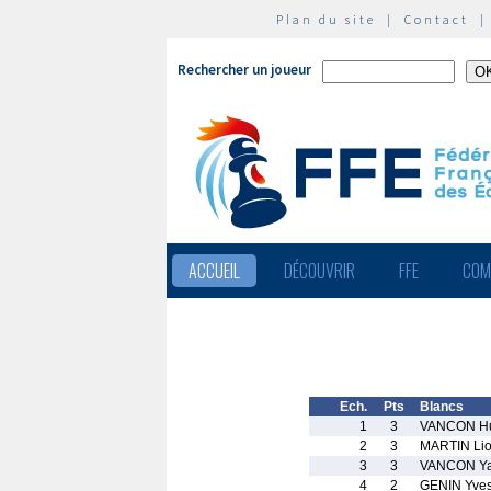
Plan du site
|
Contact
Rechercher un joueur
ACCUEIL
DÉCOUVRIR
FFE
COM
Ech.
Pts
Blancs
1
3
VANCON H
2
3
MARTIN Lio
3
3
VANCON Y
4
2
GENIN Yve