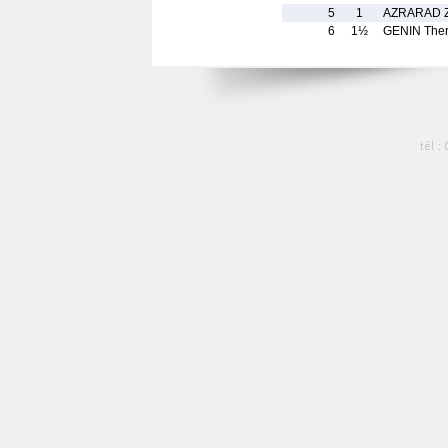
5
1
AZRARAD Z
6
1½
GENIN The
tél :