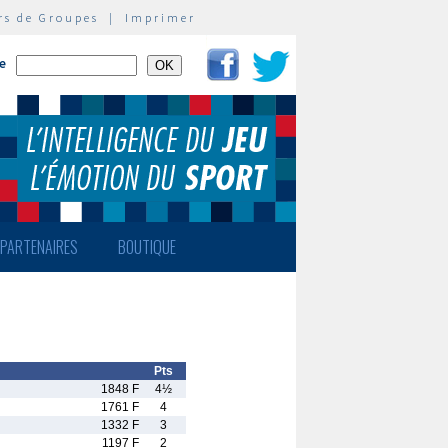
rs de Groupes
|
Imprimer
te
PARTENAIRES
BOUTIQUE
Pts
1848 F
4½
1761 F
4
1332 F
3
1197 F
2