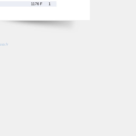
1176 F
1
so.fr