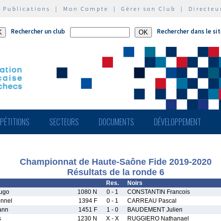
|
Publications
|
Mon Compte
|
Gérer son Club
|
Directeu
Rechercher un club
Rechercher dans le si
PÉTITIONS
SECTEURS
DOCUMENTS
DÉVELOPPEMENT
Championnat de Haute-Saône Fide 2019-2020
Résultats de la ronde 6
Res.
Noirs
ugo
1080 N
0 - 1
CONSTANTIN Francois
nnel
1394 F
0 - 1
CARREAU Pascal
ann
1451 F
1 - 0
BAUDEMENT Julien
s
1230 N
X - X
RUGGIERO Nathanael