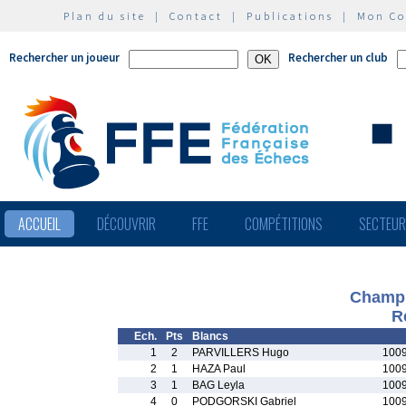
Plan du site
|
Contact
|
Publications
|
Mon C
Rechercher un joueur
Rechercher un club
ACCUEIL
DÉCOUVRIR
FFE
COMPÉTITIONS
SECTEU
Champi
R
Ech.
Pts
Blancs
1
2
PARVILLERS Hugo
1009
2
1
HAZA Paul
1009
3
1
BAG Leyla
1009
4
0
PODGORSKI Gabriel
1009