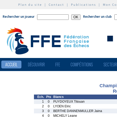
Plan du site
|
Contact
|
Publications
|
Mon C
Rechercher un joueur
Rechercher un club
ACCUEIL
DÉCOUVRIR
FFE
COMPÉTITIONS
SECTEU
Champi
R
Ech.
Pts
Blancs
1
0
PUYDOYEUX Titouan
2
0
LYOEN Elric
3
0
BERTHE DANNENMULLER Jaina
4
0
MICHELY Leane