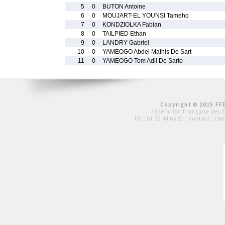
5
0
BUTON Antoine
6
0
MOUJART-EL YOUNSI Tameho
7
0
KONDZIOLKA Fabian
8
0
TAILPIED Ethan
9
0
LANDRY Gabriel
10
0
YAMEOGO Abdel Mathis De Sart
11
0
YAMEOGO Tom Adil De Sarto
Copyright © 2015 FFE
Fédération Française des 
tél :
01 39 44 65 80
| contact :
con