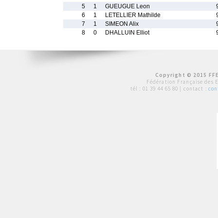
5
1
GUEUGUE Leon
6
1
LETELLIER Mathilde
7
1
SIMEON Alix
8
0
DHALLUIN Elliot
Copyright © 2015 FFE
Fédération Française des 
tél :
01 39 44 65 80
| contact :
con