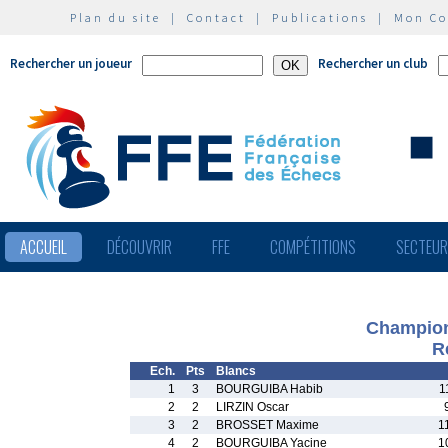
Plan du site
|
Contact
|
Publications
|
Mon C
Rechercher un joueur
Rechercher un club
ACCUEIL
DÉCOUVRIR
FFE
COMPÉTITIONS
SECTEU
Championn
R
Ech.
Pts
Blancs
1
3
BOURGUIBA Habib
1
2
2
LIRZIN Oscar
3
2
BROSSET Maxime
1
4
2
BOURGUIBA Yacine
1