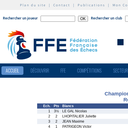
Plan du site
|
Contact
|
Publications
|
Mon C
Rechercher un joueur
Rechercher un club
ACCUEIL
DÉCOUVRIR
FFE
COMPÉTITIONS
SECTEU
Championn
R
Ech.
Pts
Blancs
1
3½
LE GAL Nicolas
2
2
LHOPITALIER Juliette
3
2
JEAN Maxime
4
1
PATRIGEON Victor