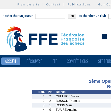
Plan du site
|
Contact
|
Publications
|
Mon C
Rechercher un joueur
Rechercher un club
ACCUEIL
DÉCOUVRIR
FFE
COMPÉTITIONS
SECTEU
2ème Open
R
Ech.
Pts
Blancs
1
2
CHELHOD Victor
2
2
BUSSON Thomas
3
1
ROBIN Marc
4
0
TUAIRE Antoine