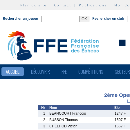
Plan du site
|
Contact
|
Publications
|
Mon C
Rechercher un joueur
Rechercher un club
ACCUEIL
DÉCOUVRIR
FFE
COMPÉTITIONS
SECTEU
2ème Open
L
Nr
Nom
Elo
1
BEANCOURT Francois
1247 F
2
BUSSON Thomas
1507 F
3
CHELHOD Victor
1667 F