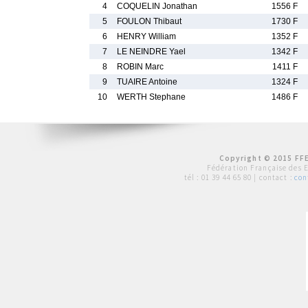
4
COQUELIN Jonathan
1556 F
5
FOULON Thibaut
1730 F
6
HENRY William
1352 F
7
LE NEINDRE Yael
1342 F
8
ROBIN Marc
1411 F
9
TUAIRE Antoine
1324 F
10
WERTH Stephane
1486 F
Copyright © 2015 FFE
Fédération Française des 
tél :
01 39 44 65 80
| contact :
con