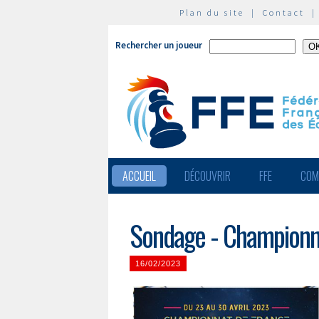
Plan du site
|
Contact
Rechercher un joueur
ACCUEIL
DÉCOUVRIR
FFE
COM
Sondage - Championn
16/02/2023