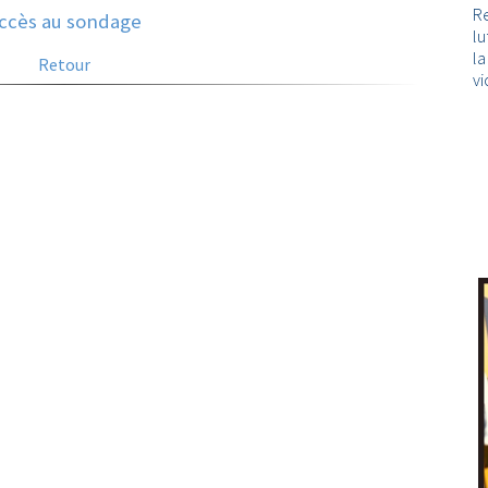
Re
ccès au sondage
lu
l
Retour
vi