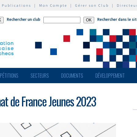
|
Publications
|
Mon Compte
|
Gérer son Club
|
Directeu
Rechercher un club
Rechercher dans le si
PÉTITIONS
SECTEURS
DOCUMENTS
DÉVELOPPEMENT
at de France Jeunes 2023