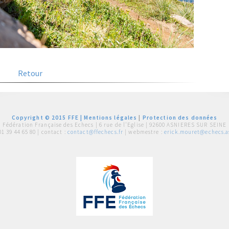
Retour
Copyright © 2015 FFE |
Mentions légales
|
Protection des données
Fédération Française des Echecs |
6 rue de l'Eglise | 92600 ASNIERES SUR SEINE
01 39 44 65 80
| contact :
contact@ffechecs.fr
| webmestre :
erick.mouret@echecs.as