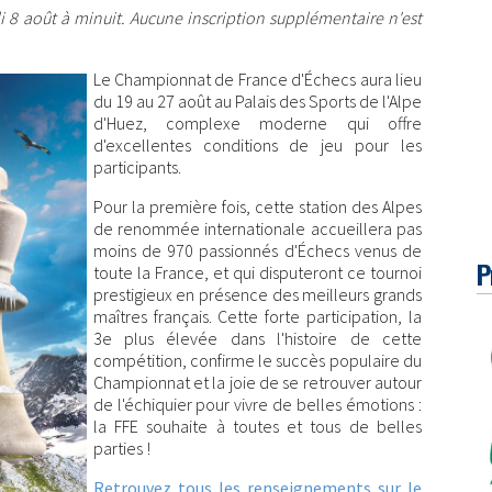
i 8 août à minuit. Aucune inscription supplémentaire n'est
Le Championnat de France d'Échecs aura lieu
du 19 au 27 août au Palais des Sports de l'Alpe
d'Huez, complexe moderne qui offre
d'excellentes conditions de jeu pour les
participants.
Pour la première fois, cette station des Alpes
de renommée internationale accueillera pas
moins de 970 passionnés d'Échecs venus de
P
toute la France, et qui disputeront ce tournoi
prestigieux en présence des meilleurs grands
maîtres français. Cette forte participation, la
3e plus élevée dans l'histoire de cette
compétition, confirme le succès populaire du
Championnat et la joie de se retrouver autour
de l'échiquier pour vivre de belles émotions :
la FFE souhaite à toutes et tous de belles
parties !
Retrouvez tous les renseignements sur le