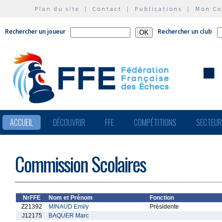
Plan du site
|
Contact
|
Publications
|
Mon C
Rechercher un joueur
Rechercher un club
ACCUEIL
DÉCOUVRIR
FFE
COMPÉTITIONS
SECTEU
Commission Scolaires
NrFFE
Nom et Prénom
Fonction
Z21392
MINAUD Emily
Présidente
J12175
BAQUER Marc