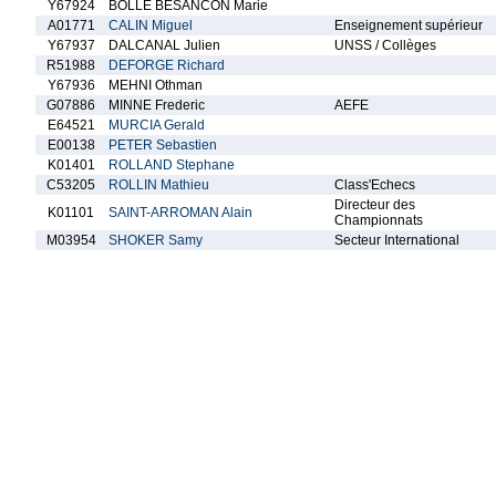
Y67924
BOLLE BESANCON Marie
A01771
CALIN Miguel
Enseignement supérieur
Y67937
DALCANAL Julien
UNSS / Collèges
R51988
DEFORGE Richard
Y67936
MEHNI Othman
G07886
MINNE Frederic
AEFE
E64521
MURCIA Gerald
E00138
PETER Sebastien
K01401
ROLLAND Stephane
C53205
ROLLIN Mathieu
Class'Echecs
Directeur des
K01101
SAINT-ARROMAN Alain
Championnats
M03954
SHOKER Samy
Secteur International