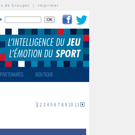
rs de Groupes
|
Imprimer
te
PARTENAIRES
BOUTIQUE
1
2
3
4
5
6
7
8
9
10
11