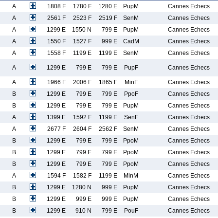
A
1808 F
1780 F
1280 E
PupM
Cannes Echecs
A
2561 F
2523 F
2519 F
SenM
Cannes Echecs
A
1299 E
1550 N
799 E
PupM
Cannes Echecs
A
1550 F
1527 F
999 E
CadM
Cannes Echecs
A
1558 F
1199 E
1199 E
SenM
Cannes Echecs
A
1299 E
799 E
799 E
PupF
Cannes Echecs
A
1966 F
2006 F
1865 F
MinF
Cannes Echecs
B
1299 E
799 E
799 E
PpoF
Cannes Echecs
B
1299 E
799 E
799 E
PupM
Cannes Echecs
A
1399 E
1592 F
1199 E
SenF
Cannes Echecs
A
2677 F
2604 F
2562 F
SenM
Cannes Echecs
B
1299 E
799 E
799 E
PpoM
Cannes Echecs
B
1299 E
799 E
799 E
PpoM
Cannes Echecs
B
1299 E
799 E
799 E
PpoM
Cannes Echecs
A
1594 F
1582 F
1199 E
MinM
Cannes Echecs
B
1299 E
1280 N
999 E
PupM
Cannes Echecs
B
1299 E
999 E
999 E
PupM
Cannes Echecs
B
1299 E
910 N
799 E
PouF
Cannes Echecs