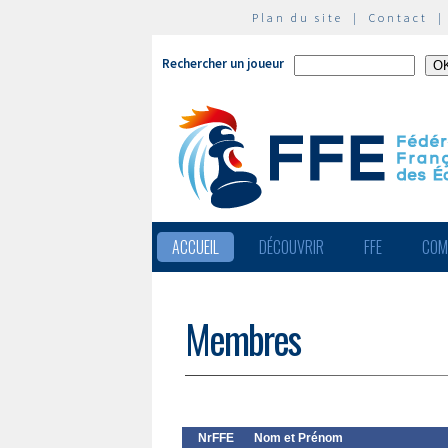
Plan du site
|
Contact
Rechercher un joueur
ACCUEIL
DÉCOUVRIR
FFE
COM
Membres
NrFFE
Nom et Prénom