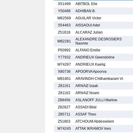
X51499
ABITBOL Elie
Y50486
ADHIBAN B.
W62569
AGUILAR Victor
S54463
AISSAOUI Adel
Z51818
ALCARAZ Julian
ALEXANDRE DESROSIERS
W82281
Naomie
P50992
ALFANO Emilie
Y77932
ANDRIEUX Gwendoline
W74267
ANDRIEUX Kaelig
X80736
APOORVA Apoorva
W81801
ARAVINDH Chithambaram Vr.
Z81161
ARNAIZ Izaak
Z81162
ARNAIZ Noam
Z88456
ASLANOFF JULLI Marlow
Z82827
ASSADI Bilal
Z85711
ASSAF Theo
Z51803
ATCHOUM Abdesselem
W74245
ATTAK IKRAMOV Ines