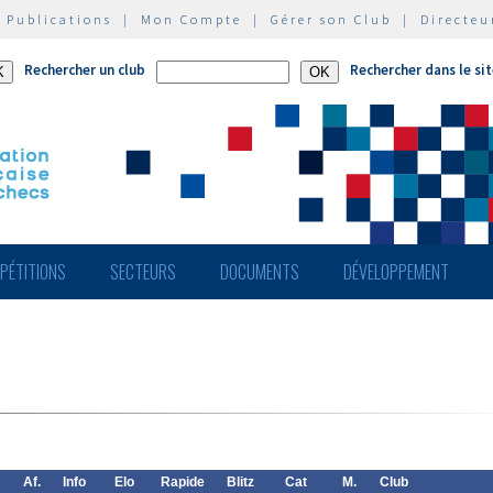
|
Publications
|
Mon Compte
|
Gérer son Club
|
Directeu
Rechercher un club
Rechercher dans le si
PÉTITIONS
SECTEURS
DOCUMENTS
DÉVELOPPEMENT
Af.
Info
Elo
Rapide
Blitz
Cat
M.
Club