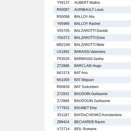
Y59137
AUBERT Mathis
R50087
AURIBAULT Louis
R50088
BALLOY Alix
Y65980
BALLOY Rachel
X55705
BALZAROTTI Davide
Y50372
BALZAROTTI Emre
W82248
BALZAROTTI Mete
U51892
BARASSI Valeriano
P53526
BARBAGGI Sasha
Z72888
BARCLAIS Hugo
N61574
BAT Anu
N51005
BAT Bilguun
R60839
BAT Sodcetsen
Z72932
BAUDOIN Guillaume
Z72889
BAUDOUIN Guillaume
Y77931
BAUMET Emy
X51187
BAYDACHENKO Konstantsiia
Z88424
BECHAREB Racim
V72714
BEIL Romane