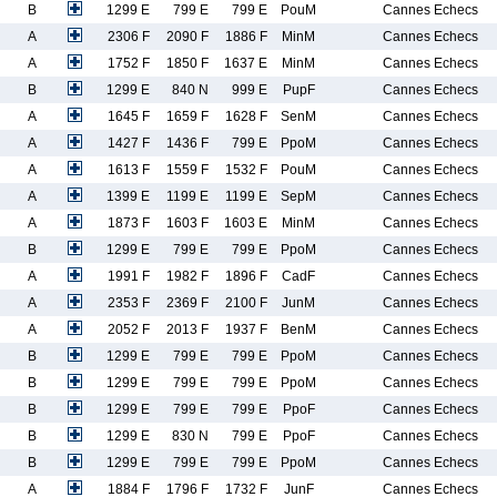
B
1299 E
799 E
799 E
PouM
Cannes Echecs
A
2306 F
2090 F
1886 F
MinM
Cannes Echecs
A
1752 F
1850 F
1637 E
MinM
Cannes Echecs
B
1299 E
840 N
999 E
PupF
Cannes Echecs
A
1645 F
1659 F
1628 F
SenM
Cannes Echecs
A
1427 F
1436 F
799 E
PpoM
Cannes Echecs
A
1613 F
1559 F
1532 F
PouM
Cannes Echecs
A
1399 E
1199 E
1199 E
SepM
Cannes Echecs
A
1873 F
1603 F
1603 E
MinM
Cannes Echecs
B
1299 E
799 E
799 E
PpoM
Cannes Echecs
A
1991 F
1982 F
1896 F
CadF
Cannes Echecs
A
2353 F
2369 F
2100 F
JunM
Cannes Echecs
A
2052 F
2013 F
1937 F
BenM
Cannes Echecs
B
1299 E
799 E
799 E
PpoM
Cannes Echecs
B
1299 E
799 E
799 E
PpoM
Cannes Echecs
B
1299 E
799 E
799 E
PpoF
Cannes Echecs
B
1299 E
830 N
799 E
PpoF
Cannes Echecs
B
1299 E
799 E
799 E
PpoM
Cannes Echecs
A
1884 F
1796 F
1732 F
JunF
Cannes Echecs